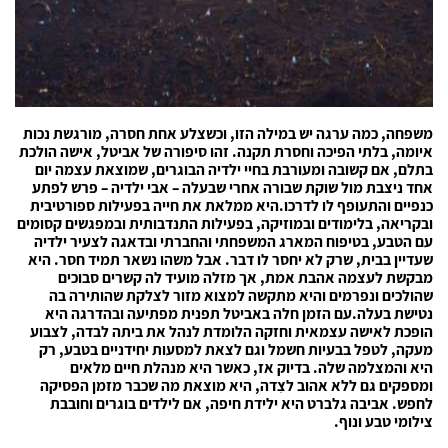
משפחה, כמה ערגה יש במילה הזו, וכשצלע אחת חסרה, מורגשת נכות
איומה, בלתי הפיכה וחסרת תקנה. זהו סיפורה של אביטל, אישה הולכת
בתלם, אם קשובה ומעורבת בחיי ילדיה הבוגרים, שמוצאת עצמה יום
אחד ניצבת מול שוקת שבורה אחרי שבעלה – אבי ילדיה – פרש לפתע
כנפיים והתעופף לו לדרכו.היא ממלאת את חייה בפעילות ספורטיבית
ובקריאה, בלימודים ובמוזיקה, בפעילות התנדבותית ובמפגשים קסומים
עם הטבע, בטיפוח המארג המשפחתי והחברתי ובדאגה לצעיר ילדיה
שעדיין בבית, שרק לא יחסר לו דבר. אבל משהו נשאר תמיד חסר. היא
מבקשת לעצמה אהבת אמת, אך מזלה מועיד לה קשרים סבוכים
שהולכים ונפרמים והיא מתקשה למצוא מזור לצלקת שהותירה בה
נטישת בעלה.עם הזמן חלה באביטל תפנית מפתיעה ובהדרגה היא
הופכת לאישה עצמאית וחזקה הלומדת לנהל את ביתה לבדה, לצבוע
מעקה, לטפל בבעיות חשמל וגם לצאת למסעות יחידניים בטבע, רק
היא והמצלמה שלה. בדיוק אז, כאשר היא מנהלת חיים מלאים
ומספקים גם ללא אהוב לצִדה, היא מוצאת מה שכבר מזמן הפסיקה
לחפש. אביבה גלברט היא ילידת חיפה, אם לילדים בוגרים וחובבת
צילומי טבע ונוף.