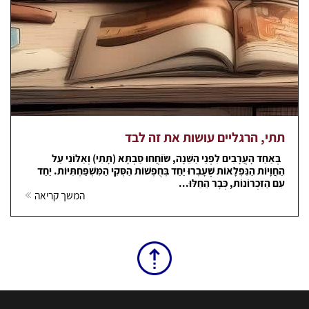
תתי, הרגליים עושות את זה לבד
בְּאַחַד הָעֲרָבִים לִפְנֵי הַשֵּׁנָה, שׂוֹחֲחוּ סַבְתָּא (תָּתִי) וְאַלּוֹנִי עַל
הַחֲוָיוֹת הַנִּפְלָאוֹת שֶׁעָבְרוּ יַחַד בְּחֻפְשׁוֹת הַסְּקִי הַמִּשְׁפַּחְתִּיּוֹת. יַחַד
עִם הַזִּכְרוֹנוֹת, כְּבָר הֵחֵלּוּ...
המשך קריאה