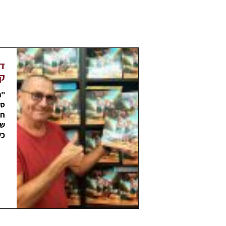
דו
קר
"ה
ספ
חנ
של
כש