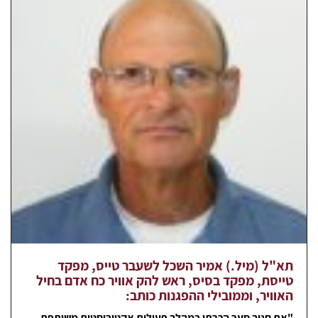
תא"ל (מיל.) אמיר השכל לשעבר טייס, מפקד
טייסת, מפקד בסיס, ראש להק אוויר כח אדם בחיל
האוויר, וממובילי ההפגנות כותב:
"את חנוך סער הכרתי במהלך פעילות אקטיביסטית משותפת