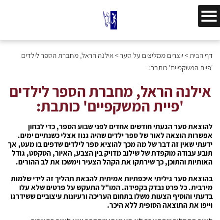
דף הבית
>
יוצרים ממליצים על סער
>
אילנה הראל, מחברת הספר לילדים
'פיית המשקפיים' כותבת:
אילנה הראל, מחברת הספר לילדים
'פיית המשקפיים' כותבת:
להוצאת סער הגעתי חודשים אחדים לפני שבוע הספר, כדי לבחון
אפשרות הוצאה לאור של ספר ילדים שהיה גנוז אצלי כשנתיים ימים.
ידעתי שאין זה דבר של מה מכך להוציא ספר לילדים שדפים בו מעט, אך
תובע עבודה מוקפדת של שילוב מדויק בין הצבע, האיור, הטקסט, גודל
האותיות והתוכן, כך שירתקו את הקהל הצעיר וימשכו את לב ההורים.
בהוצאת סער גיליתי איכפתיות אמיתית להבאת תהליך זה לידי שלמות
מירבית. כל פרט נבדק בקפידה. המו"ל התעקש על פרטים שלא עלו
בדעתי והוסיף הצעות משלו בתחום העריכה ורעיונות עיצוביים ששידרגו
וייפו את התוצאה הסופית ללא היכר.