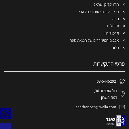
הודו-קליק ישראלי
היא – סודות מאחורי הסארי
נדיה
תרגולינה
תרמיל חיי
אלבום המשוררים של הוצאת סער
בלוג
פרטי התקשרות
03-5445292
רח' סוקולוב 36,
רמת השרון
saarhanoch@walla.com