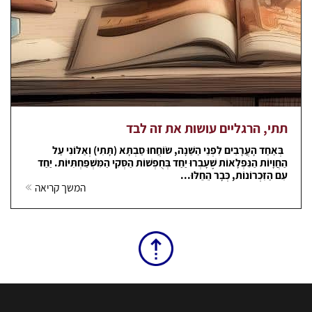
תתי, הרגליים עושות את זה לבד
בְּאַחַד הָעֲרָבִים לִפְנֵי הַשֵּׁנָה, שׂוֹחֲחוּ סַבְתָּא (תָּתִי) וְאַלּוֹנִי עַל
הַחֲוָיוֹת הַנִּפְלָאוֹת שֶׁעָבְרוּ יַחַד בְּחֻפְשׁוֹת הַסְּקִי הַמִּשְׁפַּחְתִּיּוֹת. יַחַד
עִם הַזִּכְרוֹנוֹת, כְּבָר הֵחֵלּוּ...
המשך קריאה