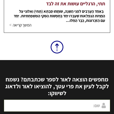
תתי, הרגליים עושות את זה לבד
בְּאַחַד הָעֲרָבִים לִפְנֵי הַשֵּׁנָה, שׂוֹחֲחוּ סַבְתָּא (תָּתִי) וְאַלּוֹנִי עַל
הַחֲוָיוֹת הַנִּפְלָאוֹת שֶׁעָבְרוּ יַחַד בְּחֻפְשׁוֹת הַסְּקִי הַמִּשְׁפַּחְתִּיּוֹת. יַחַד
עִם הַזִּכְרוֹנוֹת, כְּבָר הֵחֵלּוּ...
המשך קריאה
מחפשים הוצאה לאור לספר שכתבתם? נשמח
לקבל לעיון את פרי עטך, להוציאו לאור ולדאוג
לשיווקו: