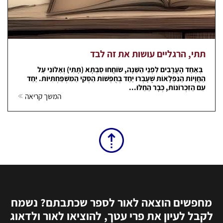
תתי, הרגליים עושות את זה לבד
בְּאַחַד הָעֲרָבִים לִפְנֵי הַשֵּׁנָה, שׂוֹחֲחוּ סַבְתָּא (תָּתִי) וְאַלּוֹנִי עַל
הַחֲוָיוֹת הַנִּפְלָאוֹת שֶׁעָבְרוּ יַחַד בְּחֻפְשׁוֹת הַסְּקִי הַמִּשְׁפַּחְתִּיּוֹת. יַחַד
עִם הַזִּכְרוֹנוֹת, כְּבָר הֵחֵלּוּ...
המשך קריאה
מחפשים הוצאה לאור לספר שכתבתם? נשמח
לקבל לעיון את פרי עטך, להוציאו לאור ולדאוג