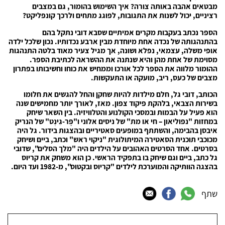
מבטאים אהבה באותה צורה? איך השימוש בהומור, גם במצבים
רציניים, יכול לשנות את התגובות, לפוגג מתחים ולרכך קונפליקט?
הספר נכתב בעקבות מקרים אמיתיים שסבא דובי נתקל בהם
בהתנהגותה של נכדה אחת מיוחדת מבין ארבע נכדותיו. נכון שלכל ילדה
אופי משלה, עצמאי, נפלא ושונה, אך מגיל צעיר מאוד בלטה התנהגות
מסוימת של אחת מהן והיא שנתנה את ההשראה לכתיבת הספר.
ההומור מלווה את הספר לכל אורכו וממחיש את כוחו וחשיבותו בפתרון
מצבים של כעס, ריב, מועקה או התעקשות.
הכותב, דובי גל, חלם מילדות להיות שחקן והחל להגשים את חלומו
בשירות הצבאי, בלהקת פיקוד צפון. מאז, לאורך יותר מחמישים שנה
הוא פעיל על הבמות ובמסכי הקולנוע והטלוויזיה. בין השאר שיחק
במחזות "נפוליאון – חי או מת" של ניסים אלוני ו"פֶּר-גִינְט" של הנריק
איבסן בהבימה, והשתתף במופעים סאטיריים ובהצגות בידור. גל היה
מכוכבי תוכנית הסאטירה המיתולוגית "ניקוי ראש" וכתב, ביים ושיחק
בסרטים. אחד הסרטים האהובים על הילדים היה "מלך הסלים", שדובי
גל כתב, ביים וגם שיחק בו בתפקיד הראשי. כן הוא משחק את קריוס
בהצגה הוותיקה והמוערכת לילדים "קריוס ובקטוס", מ-1982 ועד היום.
שתף