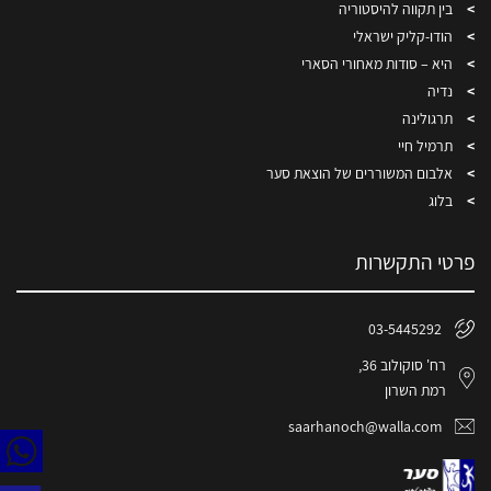
בין תקווה להיסטוריה
הודו-קליק ישראלי
היא – סודות מאחורי הסארי
נדיה
תרגולינה
תרמיל חיי
אלבום המשוררים של הוצאת סער
בלוג
פרטי התקשרות
03-5445292
רח' סוקולוב 36,
רמת השרון
saarhanoch@walla.com