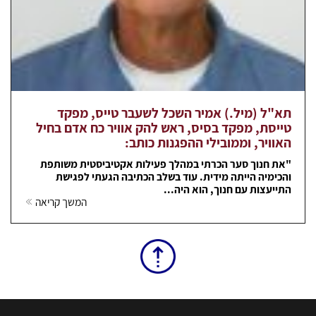
תא"ל (מיל.) אמיר השכל לשעבר טייס, מפקד
טייסת, מפקד בסיס, ראש להק אוויר כח אדם בחיל
האוויר, וממובילי ההפגנות כותב:
"את חנוך סער הכרתי במהלך פעילות אקטיביסטית משותפת
והכימיה הייתה מידית. עוד בשלב הכתיבה הגעתי לפגישת
התייעצות עם חנוך, הוא היה...
המשך קריאה