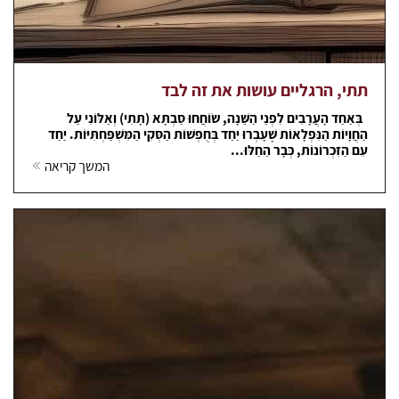
תתי, הרגליים עושות את זה לבד
בְּאַחַד הָעֲרָבִים לִפְנֵי הַשֵּׁנָה, שׂוֹחֲחוּ סַבְתָּא (תָּתִי) וְאַלּוֹנִי עַל
הַחֲוָיוֹת הַנִּפְלָאוֹת שֶׁעָבְרוּ יַחַד בְּחֻפְשׁוֹת הַסְּקִי הַמִּשְׁפַּחְתִּיּוֹת. יַחַד
עִם הַזִּכְרוֹנוֹת, כְּבָר הֵחֵלּוּ...
המשך קריאה