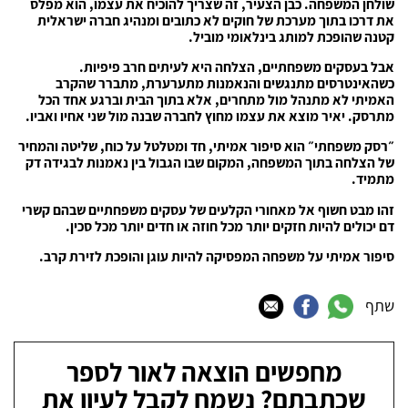
שולחן המשפחה. כבן הצעיר, זה שצריך להוכיח את עצמו, הוא מפלס
את דרכו בתוך מערכת של חוקים לא כתובים ומנהיג חברה ישראלית
קטנה שהופכת למותג בינלאומי מוביל.
אבל בעסקים משפחתיים, הצלחה היא לעיתים חרב פיפיות.
כשהאינטרסים מתנגשים והנאמנות מתערערת, מתברר שהקרב
האמיתי לא מתנהל מול מתחרים, אלא בתוך הבית וברגע אחד הכל
מתרסק. יאיר מוצא את עצמו מחוץ לחברה שבנה מול שני אחיו ואביו.
״רסק משפחתי״ הוא סיפור אמיתי, חד ומטלטל על כוח, שליטה והמחיר
של הצלחה בתוך המשפחה, המקום שבו הגבול בין נאמנות לבגידה דק
מתמיד.
זהו מבט חשוף אל מאחורי הקלעים של עסקים משפחתיים שבהם קשרי
דם יכולים להיות חזקים יותר מכל חוזה או חדים יותר מכל סכין.
סיפור אמיתי על משפחה המפסיקה להיות עוגן והופכת לזירת קרב.
שתף
מחפשים הוצאה לאור לספר
שכתבתם? נשמח לקבל לעיון את