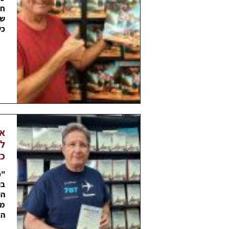
חנ
של
כש
אל
לש
כו
"כ
בו
הי
מו
הד