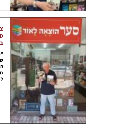
צב
ספ
בה
"כ
שי
המ
מה
לח