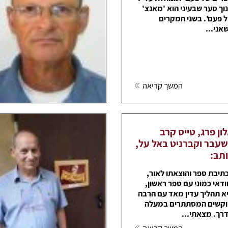
וך סער שבעיני הוא 'מאנצ'
 פעם'. בשני המקרים
אני...
המשך קריאה
ון פרג, טייס קרב
עבר וקברניט באל על,
תב:
תיבת ספר והוצאתו לאור,
ודאי כמוני עם ספר ראשון,
א תהליך עדין מאד עם הרבה
קשים המסתתרים במעלה
רך. מצאתי...
המשך קריאה