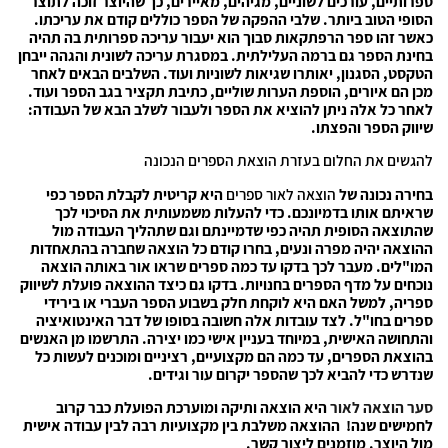
ספרותיים, עורכים לשוניים, מגיהים, מאיירים, כך שהיוצר זוכה לתוצר
הסופי הטוב ביותר. שלבי ההפקה של הספר כוללים קודם את עריכתו.
כאשר זהו ספר הרפתקאות סבוך הוא יעבור עריכה ספרותית בה תהיה
בחינת הספר גם ברמה העלילתית. במסגרת עריכה לשונית והגהה ייבחן
הטקסט, הסגנון, יאותרו שגיאות לשוניות ועוד. השלבים הבאים לאחר
מכן הם איורים, הוספת הערות שוליים, כתיבת תקציר בגב הספר ועוד.
לאחר כל אלה ניתן להוציא את הספר ולעבור לשלב הבא של העבודה:
שיווק הספר והפצתו.
להגשים את החלום בעזרת הוצאת הספרים הנכונה
בחירה נכונה של
הוצאה לאור ספרים
היא קריטית לקבלת הספר כפי
שראיתם אותו בדמיונכם. כדי להעלות משמעותית את הסיכוי לכך
שהתוצאה הסופית תהיה כפי שדמיינתם וגם שתהליך העבודה מול
ההוצאה יהיה מפרה ונעים, בחרו קודם כל הוצאה שחברה בהתאחדות
המו"לים. מעבר לכך בדקו עד כמה ספרים שראו אור באותה הוצאה
נוכחים על מדף הספרים בחנויות. בדקו גם כיצד ההוצאה פועלת לשיווק
ספריה, למשל האם היא לוקחת חלק בשבוע הספר העברי או בירידי
ספרים בחו"ל. לצד עובדות אלה חשובה בסופו של דבר האינטואיציה
והתחושה האישית, במיוחד בעניין אישי כמו יצירה. התרשמו מן האנשים
בהוצאת הספרים, עד כמה הם מקצועיים, רציניים ומוכנים לעשות כל
שנדרש כדי להביא לכך שהספר יקרום עור וגידים.
סער הוצאה לאור
היא הוצאה ותיקה ומוערכת הפועלת כבר קרוב
לחמישים שנה! ההוצאה משלבת בין מקצועיות רבה לבין עבודה אישית
מול היוצר. מוזמנים ליצור קשר.