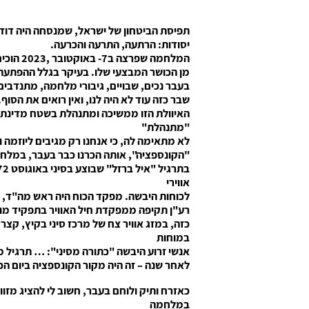
תפיסת הביטחון של ישראל, שמנסחה היה דוד ב
יסודות: הרתעה, התרעה והכרעה.
המלחמה שפרצה ב7- באוקטובר ,2023 הוכיחה כי דימוי הצבא שלנו רחוק מאד
מן הכושר המבצעי שלו. בעיקר בגלל ההפתעה ה
בעבר נכים, שבויים, גיבורי מלחמה, מתנדבי
שבר כזה עוד לא היה לנו, ואין רואים את הסוף.
האיוולת הזו ממשיכה ומתנהלת בשטח מדינת
"מתנהלת"
לא מתאימה לה, כי אנחנו רק מגיבים ליוזמה 
"הקונספציה", אותה הכרנו כבר בעבר, במלחמ
אווירי
לכוחות היבשה. מפקד הכוח היה ראש מה"ד, האל
רע"ן תקיפה ממפקדת חיל האוויר בתפקיד מנה
כזה, במזג אוויר צח של מרכז סיני בקיץ, קצ
במוחות
אנשי זרוע היבשה "כתורה מסיני": … תרגיל מ
לאחר שנה – זה היה מקור הקונספציה ביום הכי
כאזרח ותיק ולוחם בעבר, חשוב לי להציג מזוו
במלחמה