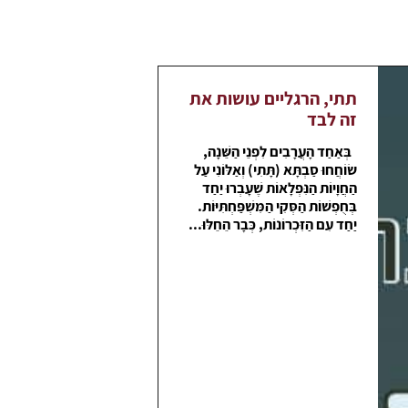
תתי, הרגליים עושות את
זה לבד
בְּאַחַד הָעֲרָבִים לִפְנֵי הַשֵּׁנָה,
שׂוֹחֲחוּ סַבְתָּא (תָּתִי) וְאַלּוֹנִי עַל
הַחֲוָיוֹת הַנִּפְלָאוֹת שֶׁעָבְרוּ יַחַד
בְּחֻפְשׁוֹת הַסְּקִי הַמִּשְׁפַּחְתִּיּוֹת.
יַחַד עִם הַזִּכְרוֹנוֹת, כְּבָר הֵחֵלּוּ...