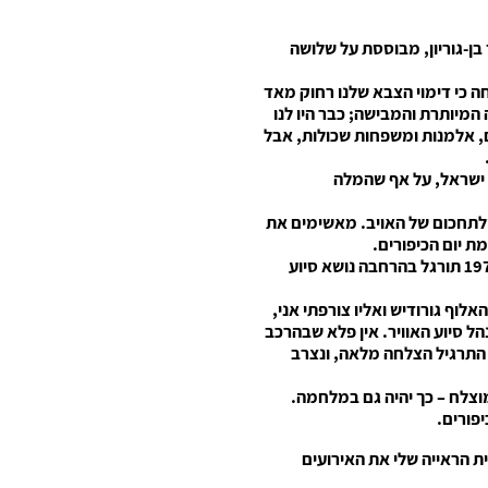
ן-גוריון, מבוססת על שלושה
מיותרת והמבישה; כבר היו לנו
ם, אלמנות ומשפחות שכולות, אבל
 ישראל, על אף שהמלה
ולתחכום של האויב. מאשימים את
ת יום הכיפורים.
בתרגיל "איל ברזל" שבוצע בסיני באוגוסט 1972 תורגל בהרחבה נושא סיוע
וף גורודיש ואליו צורפתי אני,
ל סיוע האוויר. אין פלא שבהרכב
ר התרגיל הצלחה מלאה, ונצרב
וצלח – כך יהיה גם במלחמה.
פורים.
ית הראייה שלי את האירועים