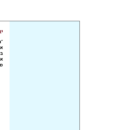
יא
״ה
אי
בו
אח
מצ