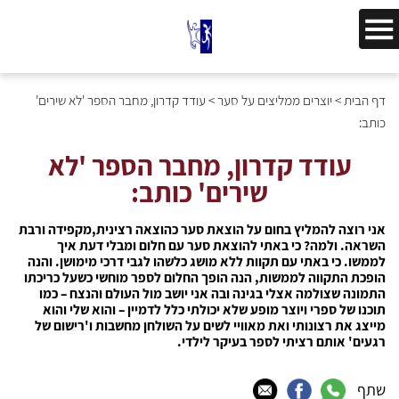
דף הבית
>
יוצרים ממליצים על סער
>
עודד קדרון, מחבר הספר 'לא שירים'
כותב:
עודד קדרון, מחבר הספר 'לא
שירים' כותב:
אני רוצה להמליץ בחום על הוצאת סער כהוצאה רצינית,מקפידה ורבת
השראה. ולמה? כי באתי להוצאת סער עם חלום ומבלי דעת איך
לממשו. כי באתי עם תקוות ללא מושג כלשהו לגבי דרכי מימושן. והנה
הופכת התקווה לממשות, הנה הופך החלום לספר מוחשי כשעל כריכתו
התמונה שצולמה אצלי בגינה ובה אני יושב מול העולם והנצח – כמו
תוכנו של ספרי ויוצר מופע שלא יכולתי כלל לדמיין – והוא שלי והוא
מייצג את רצונותי ואת מאוויי לשים על השולחן מחשבות ו'רישום של
רגעים' אותם רציתי לספר בעיקר לילדי.
שתף