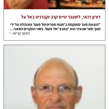
דורון דנאי, לשעבר טייס קרב וקברניט באל על
"הוצאת סער ממוקמת ב'חנות ספרים של פעם' ומנוהלת על ידי
חנוך סער שבעיני הוא 'מאנצ' של פעם'. בשני המקרים כשאני...
המשך קריאה