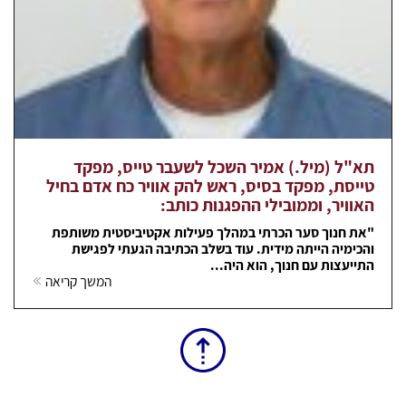
תא"ל (מיל.) אמיר השכל לשעבר טייס, מפקד
טייסת, מפקד בסיס, ראש להק אוויר כח אדם בחיל
האוויר, וממובילי ההפגנות כותב:
"את חנוך סער הכרתי במהלך פעילות אקטיביסטית משותפת
והכימיה הייתה מידית. עוד בשלב הכתיבה הגעתי לפגישת
התייעצות עם חנוך, הוא היה...
המשך קריאה