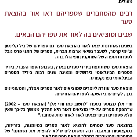
מעולים.
רבים מהמחברים שספריהם ראו אור בהוצאת
סער
שבים ומוציאים בה לאור את ספריהם הבאים.
בשנים האחרונות יצאו לאור בהוצאת סער גם ספריהם של ביל קלינטון
וג'ימי קרטר, לשעבר נשיאי ארצות הברית, ספרים של חתני פרס נובל
לספרות וספרה של השחקנית וופי גולדברג.
הוצאת סער משתתפת בירידי ספרים בארץ, בשבוע הספר העברי, ביריד
הספרים הבינלאומי בירושלים ומציגה שנים רבות ביריד הספרים
הבינלאומי בפרנקפורט.
הוצאת סער עוזרת ליוצרים שמוציאים לאור ספרים אצלה, והמעוניינים
בכך, לקיים ערבי השקה לספריהם החדשים.
וודי אלן מצוטט בספרו 'לחשוב כמו וודי אלן' (הוצאת סער – 2002)
ש"הפקת ספרים על-ידי מוציאים לאור היא תהליך ממושך כל-כך שאין
פלא שספרים רבים יוצאים לאור לאחר מות המחבר."
בהוצאת סער שמחים להוציא לאור ספרים במיומנות, בזריזות,
במקצועיות ובאהבה רבה ומשתדלים ש'לא להוציא את נשמתם' של
הסופרים והמשוררים במהלך הוצאת ספריהם לאור.