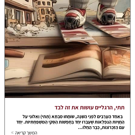
תתי, הרגליים עושות את זה לבד
בְּאַחַד הָעֲרָבִים לִפְנֵי הַשֵּׁנָה, שׂוֹחֲחוּ סַבְתָּא (תָּתִי) וְאַלּוֹנִי עַל
הַחֲוָיוֹת הַנִּפְלָאוֹת שֶׁעָבְרוּ יַחַד בְּחֻפְשׁוֹת הַסְּקִי הַמִּשְׁפַּחְתִּיּוֹת. יַחַד
עִם הַזִּכְרוֹנוֹת, כְּבָר הֵחֵלּוּ...
המשך קריאה