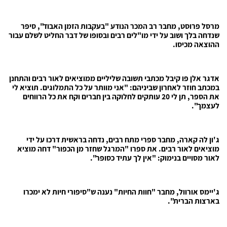
מרסל פרוסט, מחבר רב המכר הנודע "בעקבות הזמן האבוד", סיפר
שנדחה בלך ושוב על ידי מו"לים רבים ובסופו של דבר החליט לשלם עבור
ההוצאה מכיסו.
אדגר אלן פו קיבל מכתבי תשובה שליליים ממוציאים לאור רבים והתחנן
במכתב חוזר לאחרון שביניהם: "אני מוותר על כל התמלוגים. תוציא לי
את הספר, תן לי 20 עותקים לחלוקה בין חברים וקח את כל הרווחים
לעצמך".
ג'ון לה קארה, מחבר ספרי מתח רבים, נדחה בראשית דרכו על ידי
מוציאים לאור רבים. את ספרו "המרגל שחזר מן הכפור" דחה מוציא
לאור מסויים בנימוק: "אין לך עתיד כסופר".
ג'יימס אורוול, מחבר "חוות החיות" נענה ש"סיפורי חיות לא ימכרו
בארצות הברית".