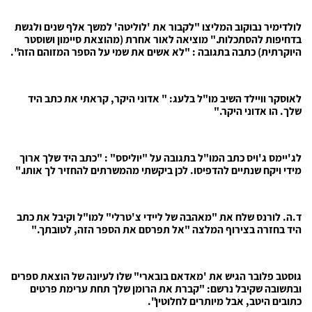
לולדימיר נבוקוב המליצו "לקבור את 'לוליטה' למשך אלף שנים ולגשת
בדחיפות להסתכלות." מוציאה לאור אחרת (מהוצאת סיימון ושוסטר
היוקרתית) כתבה בתגובה : "לא אשים את שמי על הספר המזוהם הזה".
לאוסקר וויילד השיב מו"ל בלעג: " אדוני היקר, קראתי את כתב היד
שלך. הו אדוני היקר."
לג'יימס ג'ויס כתב המו"ל בתגובה על "יוליסס" : "כתב היד שלך ארוך
מידי ויקח שנתיים להדפיסו. לכן ביקשתי מהמשרתים להחזיר לך אותו."
ד.ה. לורנס שלח את "מאהבה של ליידי צ'טרלי" למו"ל וקיבל את כתב
היד בחזרה בצירוף המלצה "אל תפרסם את הספר הזה, לטובתך."
גוסטב פלובר הגיש את 'מאדאם בובארי" שלו לעיונה של הוצאת ספרים
ובתשובה שקיבל נרשם: "קברת את הרומן שלך תחת ערימת פרטים
כתובים היטב, אבל מיותרים לחלוטין".