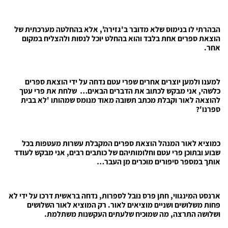
הבהרתי לו בנימוס שלא מדובר ב'גזירה', אלא בהחלטה מערכתית של
הוצאת ספרים אחת בלבד והוא בהחלט יוכל לנסות ולהצליח במקום
אחר.
למענו ולמען יוצרים אחרים שפרי עטם נדחה על ידי הוצאת ספרים
כלשהי, אני מבקש לכתוב את הדברים הבאים… שלחת את פרי עטך
להוצאה לאור וקבלת מכתב תשובה מאוד מנומס שמהותו 'לא בבית
ספרנו'?
כמוציא לאור המנהל הוצאת ספרים המקבלת עשרות מעטפות בכל
שבוע ובתוכן פרי עטם וחלומותיהם של כותבים רבים, אני מבקש לעודד
אותך במספר סיפורים מוכרים מן העבר…
ארנסט המינגווי, חתן פרס נובל לספרות, נדחה בראשית דרכו על ידי לא
פחות משלושים ושניים מוציאים לאור. רק המוציא לאור השלושים
ושלושה התרצה, מה שמוכיח שלעתים העקשנות משתלמת.