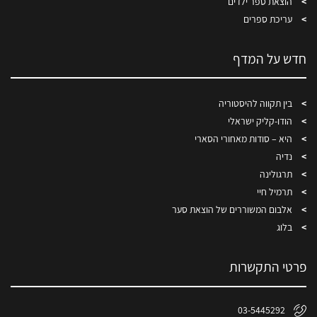
הוצאת ספר ילדים
עריכת ספרים
חדש על המדף
בין תקווה להיסטוריה
הודו-קליק ישראלי
היא – סודות מאחורי הסארי
נדיה
תרגולינה
תרמיל חיי
אלבום המשוררים של הוצאת סער
בלוג
פרטי התקשרות
03-5445292