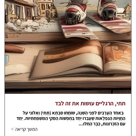
תתי, הרגליים עושות את זה לבד
בְּאַחַד הָעֲרָבִים לִפְנֵי הַשֵּׁנָה, שׂוֹחֲחוּ סַבְתָּא (תָּתִי) וְאַלּוֹנִי עַל
הַחֲוָיוֹת הַנִּפְלָאוֹת שֶׁעָבְרוּ יַחַד בְּחֻפְשׁוֹת הַסְּקִי הַמִּשְׁפַּחְתִּיּוֹת. יַחַד
עִם הַזִּכְרוֹנוֹת, כְּבָר הֵחֵלּוּ...
המשך קריאה