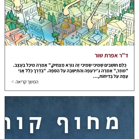
ד"ר אפרת שור
כֻּלָּם חוֹשְׁבִים שֶׁמִיכִי שְׂמִיכִי זֶה נוֹרָא מַצְחִיק," אָמְרָה מִיכַל בְּעֶצֶב.
"מוּזָר," אָמְרָה גִ'ירְעָפָה וְהִתְיַשְּׁבָה עַל הַסַּפָּה. "בְּדֶרֶךְ כְּלָל אֲנִי
עָפָה עַל בְּדִיחוֹת,...
המשך קריאה