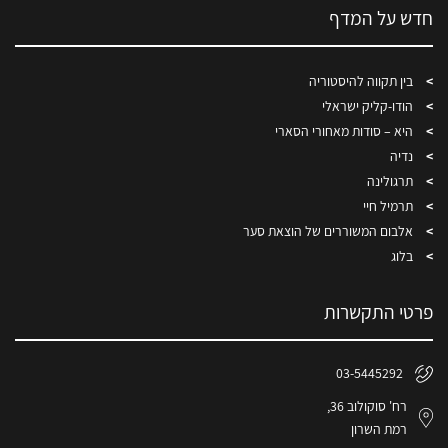
חדש על המדף
בין תקווה להיסטוריה
הודו-קליק ישראלי
היא – סודות מאחורי הסארי
נדיה
תרגולינה
תרמיל חיי
אלבום המשוררים של הוצאת סער
בלוג
פרטי התקשרות
03-5445292
רח' סוקולוב 36,
רמת השרון